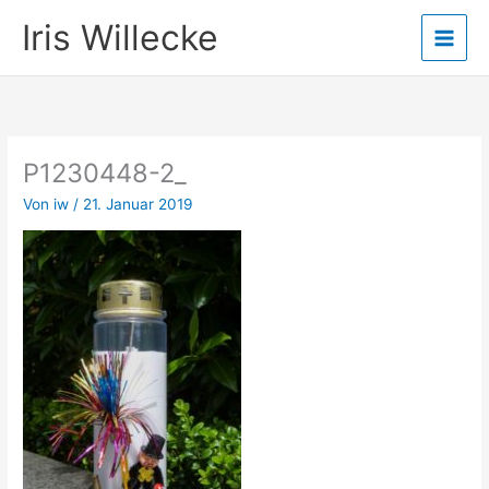
Zum
Iris Willecke
Inhalt
springen
P1230448-2_
Von
iw
/
21. Januar 2019