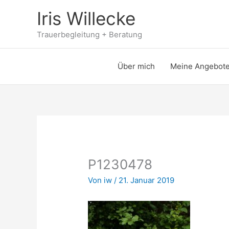
Zum
Iris Willecke
Inhalt
springen
Trauerbegleitung + Beratung
Über mich
Meine Angebot
P1230478
Von
iw
/
21. Januar 2019