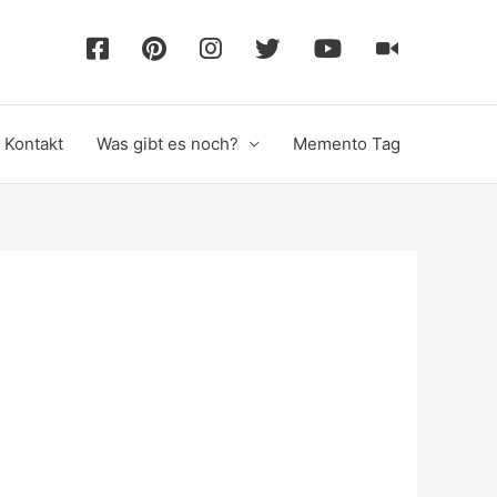
F
P
I
T
Y
T
a
i
n
w
o
i
Kontakt
Was gibt es noch?
Memento Tag
c
n
s
i
u
k
e
t
t
t
T
T
b
e
a
t
u
o
o
r
g
e
b
k
o
e
r
r
e
k
s
a