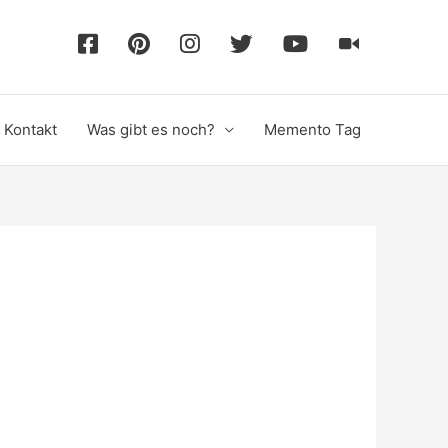
F
P
I
T
Y
T
a
i
n
w
o
i
Kontakt
Was gibt es noch?
Memento Tag
c
n
s
i
u
k
e
t
t
t
T
T
b
e
a
t
u
o
o
r
g
e
b
k
o
e
r
r
e
k
s
a