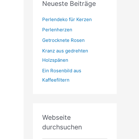
Neueste Beiträge
t
m
o
r
Perlendeko für Kerzen
i
Perlenherzen
e
Getrocknete Rosen
n
Kranz aus gedrehten
Holzspänen
Ein Rosenbild aus
Kaffeefiltern
Webseite
durchsuchen