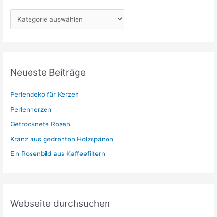
K
a
t
e
g
Neueste Beiträge
o
r
Perlendeko für Kerzen
i
Perlenherzen
e
Getrocknete Rosen
n
Kranz aus gedrehten Holzspänen
Ein Rosenbild aus Kaffeefiltern
Webseite durchsuchen