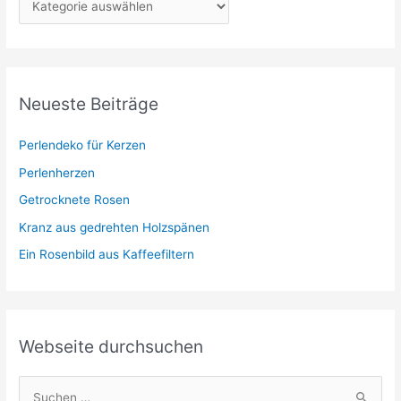
a
t
e
g
Neueste Beiträge
o
r
Perlendeko für Kerzen
i
Perlenherzen
e
Getrocknete Rosen
n
Kranz aus gedrehten Holzspänen
Ein Rosenbild aus Kaffeefiltern
Webseite durchsuchen
S