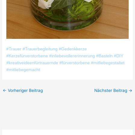
#Trauer #Trauerbegleitung #Gedenkkerze
#Kerzefürverstorbene #inliebevollererinnerung #Basteln #DIY
#kreativeideenfürtrauernde #fürverstorbene #mitliebegestaltet
#mitliebegemacht
←
Vorheriger Beitrag
Nächster Beitrag
→