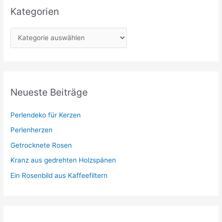
Kategorien
K
a
t
e
g
Neueste Beiträge
o
r
Perlendeko für Kerzen
i
Perlenherzen
e
Getrocknete Rosen
n
Kranz aus gedrehten Holzspänen
Ein Rosenbild aus Kaffeefiltern