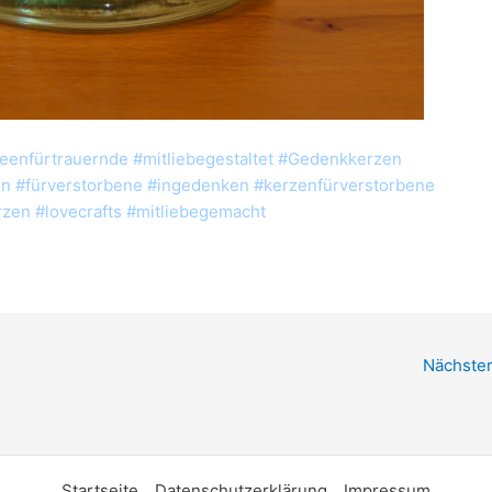
deenfürtrauernde #mitliebegestaltet #Gedenkkerzen
n #fürverstorbene #ingedenken #kerzenfürverstorbene
zen #lovecrafts #mitliebegemacht
Nächster
Startseite
Datenschutzerklärung
Impressum