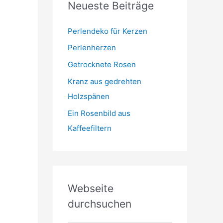
Neueste Beiträge
t
m
o
r
Perlendeko für Kerzen
i
Perlenherzen
e
Getrocknete Rosen
n
Kranz aus gedrehten
Holzspänen
Ein Rosenbild aus
Kaffeefiltern
Webseite
durchsuchen