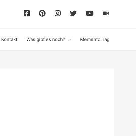
F
P
I
T
Y
T
a
i
n
w
o
i
Kontakt
Was gibt es noch?
Memento Tag
c
n
s
i
u
k
e
t
t
t
T
T
b
e
a
t
u
o
o
r
g
e
b
k
o
e
r
r
e
k
s
a