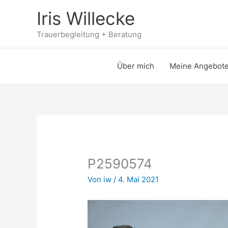
Zum
Iris Willecke
Inhalt
springen
Trauerbegleitung + Beratung
Über mich
Meine Angebot
P2590574
Von
iw
/
4. Mai 2021