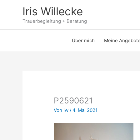
Zum
Iris Willecke
Inhalt
springen
Trauerbegleitung + Beratung
Über mich
Meine Angebot
P2590621
Von
iw
/
4. Mai 2021