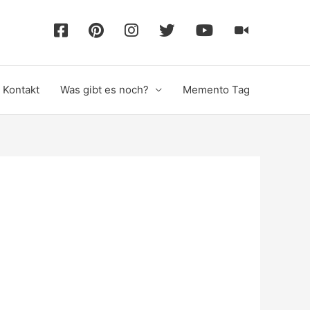
F
P
I
T
Y
T
a
i
n
w
o
i
Kontakt
Was gibt es noch?
Memento Tag
c
n
s
i
u
k
e
t
t
t
T
T
b
e
a
t
u
o
o
r
g
e
b
k
o
e
r
r
e
k
s
a