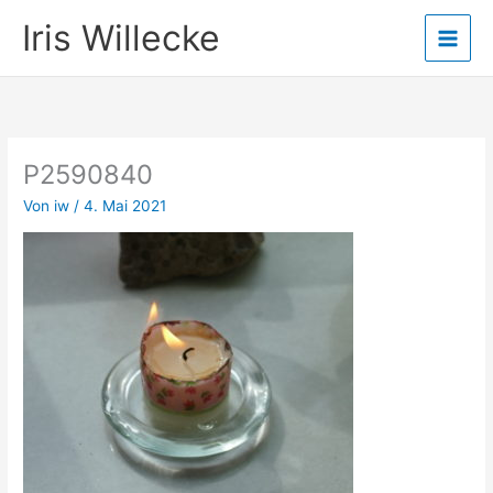
Zum
Iris Willecke
Inhalt
springen
P2590840
Von
iw
/
4. Mai 2021