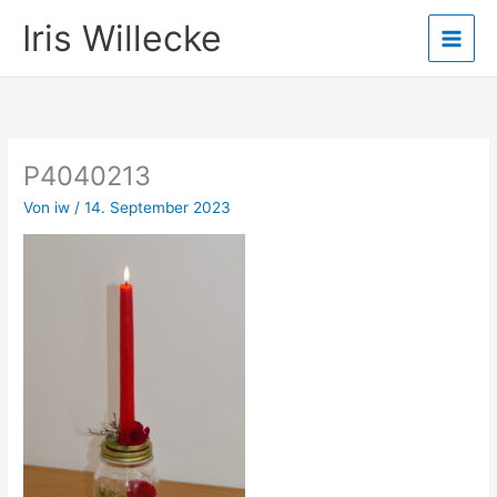
Zum
Iris Willecke
Inhalt
springen
P4040213
Von
iw
/
14. September 2023