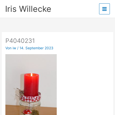
Zum
Iris Willecke
Inhalt
springen
P4040231
Von
iw
/
14. September 2023