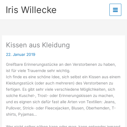
Zum
Iris Willecke
Inhalt
springen
Kissen aus Kleidung
22. Januar 2019
Greifbare Erinnerungsstücke an den Verstorbenen zu haben,
ist für viele Trauernde sehr wichtig.
Ich finde es eine schöne Idee, sich selbst ein Kissen aus einem
Kleidungsstück (oder auch mehreren) des Verstorbenen zu
fertigen. Es gibt sehr viele verschiedene Möglichkeiten, sich
solche Kuschel-, Trost- oder Erinnerungskissen zu machen,
und es eignen sich dafür fast alle Arten von Textilien: Jeans,
Pullover, Strick- oder Fleecejacken, Blusen, Oberhemden, T-
shirts, Pyj
amas…
Wer nicht selber nähen kann oder mag, kann entweder jemand