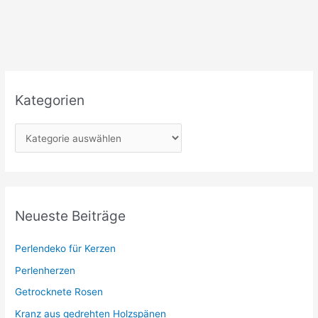
Kategorien
K
a
t
e
g
Neueste Beiträge
o
r
Perlendeko für Kerzen
i
Perlenherzen
e
Getrocknete Rosen
n
Kranz aus gedrehten Holzspänen