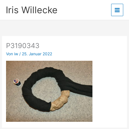
Zum
Iris Willecke
Inhalt
springen
P3190343
Von
iw
/
25. Januar 2022