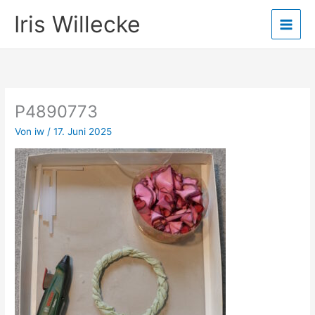
Zum
Iris Willecke
Inhalt
springen
P4890773
Von
iw
/
17. Juni 2025