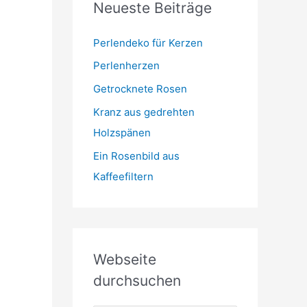
Neueste Beiträge
t
m
o
r
Perlendeko für Kerzen
i
Perlenherzen
e
Getrocknete Rosen
n
Kranz aus gedrehten
Holzspänen
Ein Rosenbild aus
Kaffeefiltern
Webseite
durchsuchen