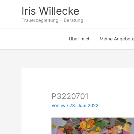
Zum
Iris Willecke
Inhalt
springen
Trauerbegleitung + Beratung
Über mich
Meine Angebot
P3220701
Von
iw
/
23. Juni 2022