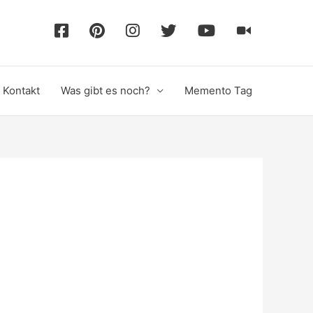
F
P
I
T
Y
T
a
i
n
w
o
i
Kontakt
Was gibt es noch?
Memento Tag
c
n
s
i
u
k
e
t
t
t
T
T
b
e
a
t
u
o
o
r
g
e
b
k
o
e
r
r
e
k
s
a