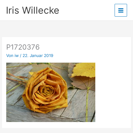
Zum
Iris Willecke
Inhalt
springen
P1720376
Von
iw
/
22. Januar 2019