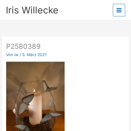
Zum
Iris Willecke
Inhalt
springen
P2580389
Von
iw
/
5. März 2021