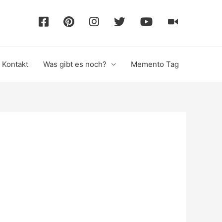
F
P
I
T
Y
T
a
i
n
w
o
i
Kontakt
Was gibt es noch?
Memento Tag
c
n
s
i
u
k
e
t
t
t
T
T
b
e
a
t
u
o
o
r
g
e
b
k
o
e
r
r
e
k
s
a