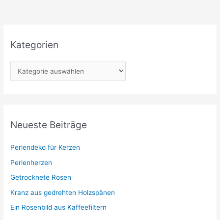
Kategorien
K
a
t
e
g
Neueste Beiträge
o
r
Perlendeko für Kerzen
i
Perlenherzen
e
Getrocknete Rosen
n
Kranz aus gedrehten Holzspänen
Ein Rosenbild aus Kaffeefiltern