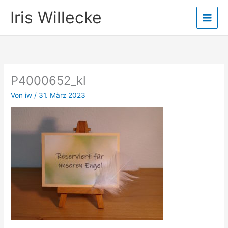
Zum
Iris Willecke
Inhalt
springen
P4000652_kl
Von
iw
/
31. März 2023