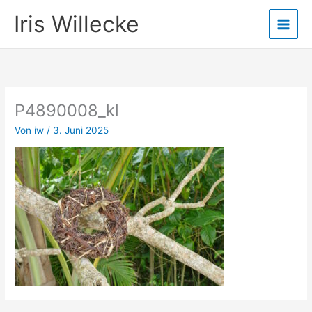
Zum
Iris Willecke
Inhalt
springen
P4890008_kl
Von
iw
/
3. Juni 2025