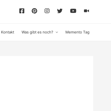
F
P
I
T
Y
T
a
i
n
w
o
i
Kontakt
Was gibt es noch?
Memento Tag
c
n
s
i
u
k
e
t
t
t
T
T
b
e
a
t
u
o
o
r
g
e
b
k
o
e
r
r
e
k
s
a