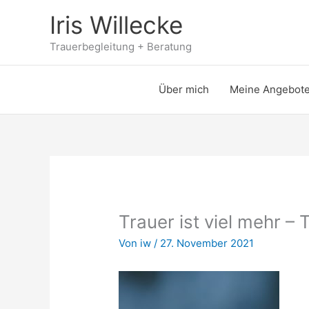
Zum
Iris Willecke
Inhalt
springen
Trauerbegleitung + Beratung
Über mich
Meine Angebot
Trauer ist viel mehr – T
Von
iw
/
27. November 2021