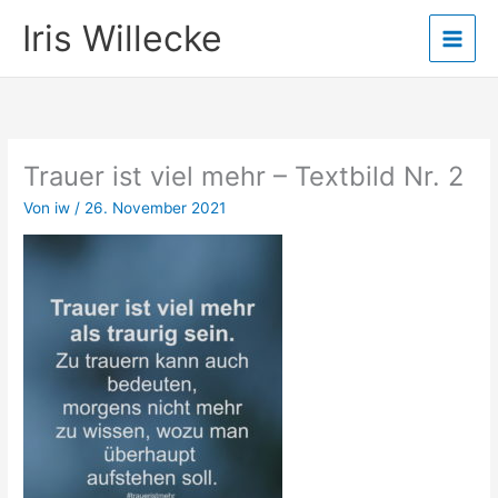
Zum
Iris Willecke
Inhalt
springen
Trauer ist viel mehr – Textbild Nr. 2
Von
iw
/
26. November 2021