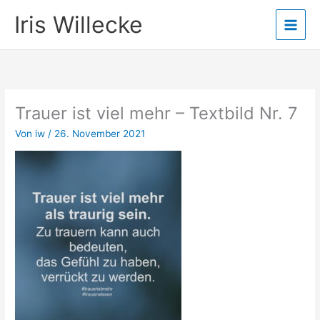
Zum
Iris Willecke
Inhalt
springen
Trauer ist viel mehr – Textbild Nr. 7
Von
iw
/
26. November 2021