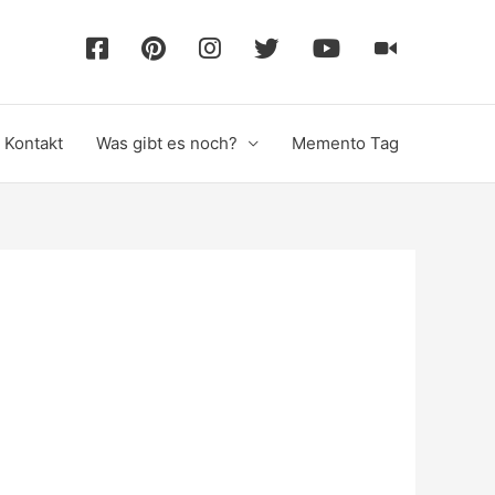
F
P
I
T
Y
T
a
i
n
w
o
i
Kontakt
Was gibt es noch?
Memento Tag
c
n
s
i
u
k
e
t
t
t
T
T
b
e
a
t
u
o
o
r
g
e
b
k
o
e
r
r
e
k
s
a