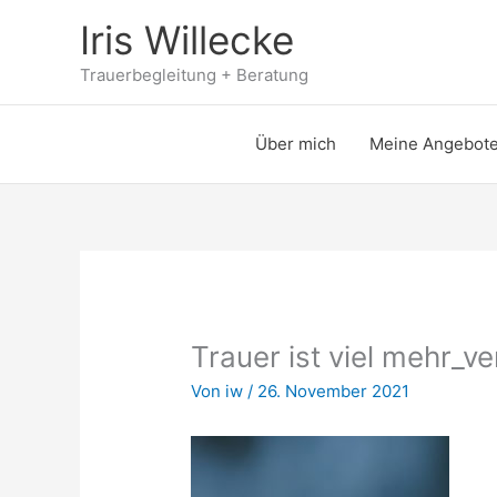
Zum
Iris Willecke
Inhalt
springen
Trauerbegleitung + Beratung
Über mich
Meine Angebot
Trauer ist viel mehr_v
Von
iw
/
26. November 2021