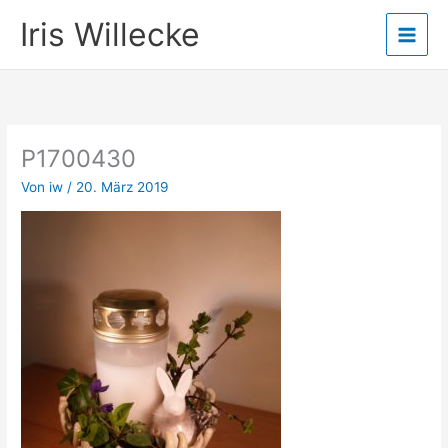
Zum
Iris Willecke
Inhalt
springen
P1700430
Von
iw
/
20. März 2019