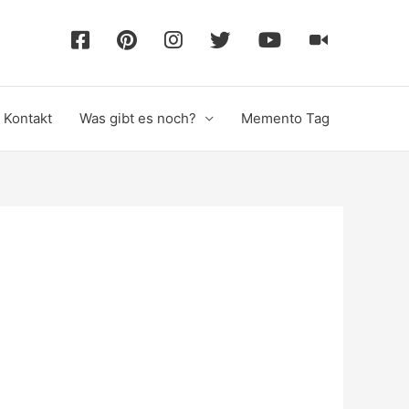
F
P
I
T
Y
T
a
i
n
w
o
i
Kontakt
Was gibt es noch?
Memento Tag
c
n
s
i
u
k
e
t
t
t
T
T
b
e
a
t
u
o
o
r
g
e
b
k
o
e
r
r
e
k
s
a