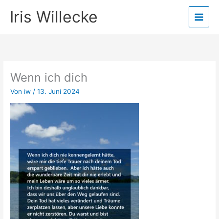
Zum
Iris Willecke
Inhalt
springen
Wenn ich dich
Von
iw
/
13. Juni 2024