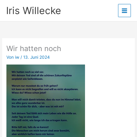
Zum
Iris Willecke
Inhalt
springen
Wir hatten noch
Von
iw
/
13. Juni 2024