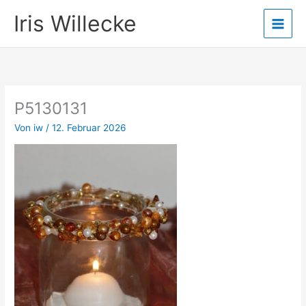
Zum
Iris Willecke
Inhalt
springen
P5130131
Von
iw
/
12. Februar 2026