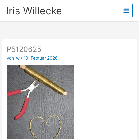
Zum
Iris Willecke
Inhalt
springen
P5120625_
Von
iw
/
10. Februar 2026