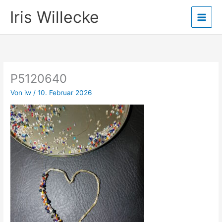
Zum
Iris Willecke
Inhalt
springen
P5120640
Von
iw
/
10. Februar 2026