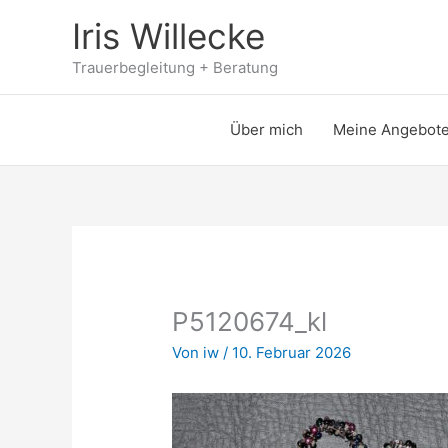
Zum
Iris Willecke
Inhalt
springen
Trauerbegleitung + Beratung
Über mich
Meine Angebot
P5120674_kl
Von
iw
/
10. Februar 2026