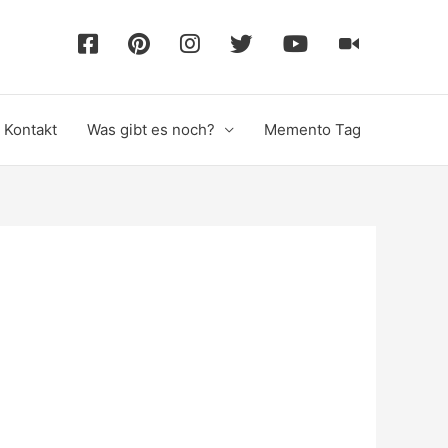
F
P
I
T
Y
T
a
i
n
w
o
i
Kontakt
Was gibt es noch?
Memento Tag
c
n
s
i
u
k
e
t
t
t
T
T
b
e
a
t
u
o
o
r
g
e
b
k
o
e
r
r
e
k
s
a