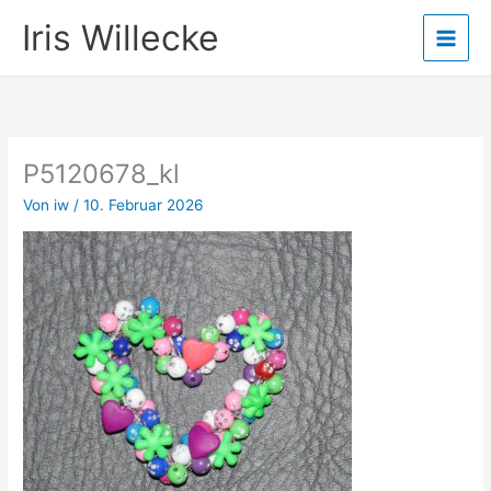
Zum
Iris Willecke
Inhalt
springen
P5120678_kl
Von
iw
/
10. Februar 2026