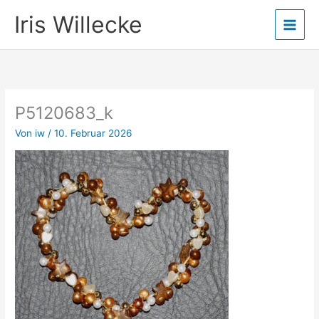
Zum
Iris Willecke
Inhalt
springen
P5120683_k
Von
iw
/
10. Februar 2026