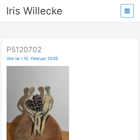
Zum
Iris Willecke
Inhalt
springen
P5120702
Von
iw
/
10. Februar 2026