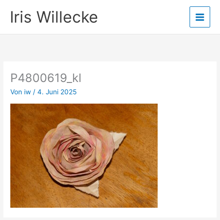
Zum
Iris Willecke
Inhalt
springen
P4800619_kl
Von
iw
/
4. Juni 2025