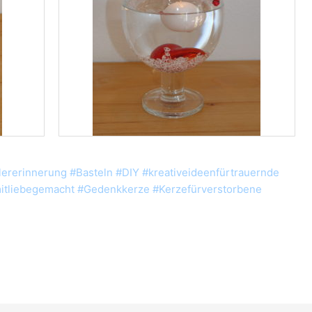
lererinnerung #Basteln #DIY #kreativeideenfürtrauernde
#mitliebegemacht #Gedenkkerze #Kerzefürverstorbene