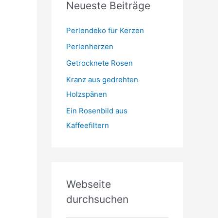
Neueste Beiträge
t
m
o
r
Perlendeko für Kerzen
i
Perlenherzen
e
Getrocknete Rosen
n
Kranz aus gedrehten
Holzspänen
Ein Rosenbild aus
Kaffeefiltern
Webseite
durchsuchen