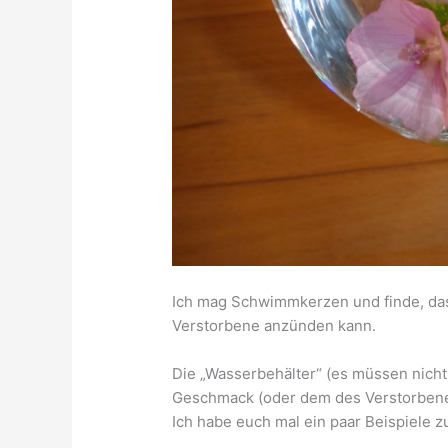
Ich mag Schwimmkerzen und finde, das
Verstorbene anzünden kann.
Die „Wasserbehälter“ (es müssen nich
Geschmack (oder dem des Verstorbene
Ich habe euch mal ein paar Beispiele zu