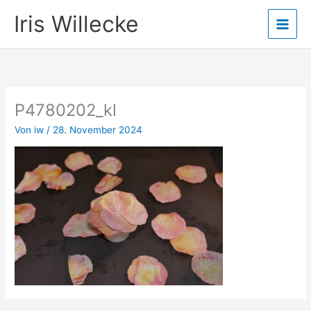
Zum
Iris Willecke
Inhalt
springen
P4780202_kl
Von
iw
/
28. November 2024