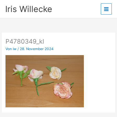
Zum
Iris Willecke
Inhalt
springen
P4780349_kl
Von
iw
/
28. November 2024