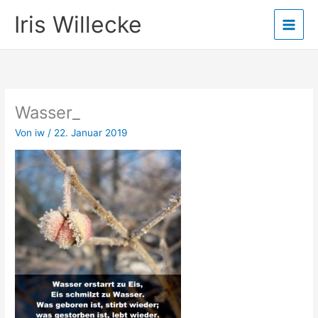
Zum
Iris Willecke
Inhalt
springen
Wasser_
Von
iw
/
22. Januar 2019