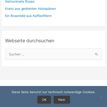
Getrocknete Rosen
n
Kranz aus gedrehten Holzspänen
Ein Rosenbild aus Kaffeefiltern
Webseite durchsuchen
S
u
c
h
e
n
Startseite
n
Diese Seite benutzt nur technisch notwendige Cookies.
Datenschutzerklärung
a
Impressum
OK
Nein
c