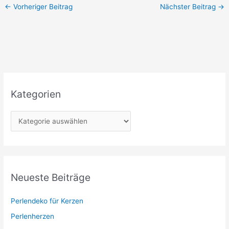
←
Vorheriger Beitrag
Nächster Beitrag
→
Kategorien
K
a
t
e
g
Neueste Beiträge
o
r
Perlendeko für Kerzen
i
Perlenherzen
e