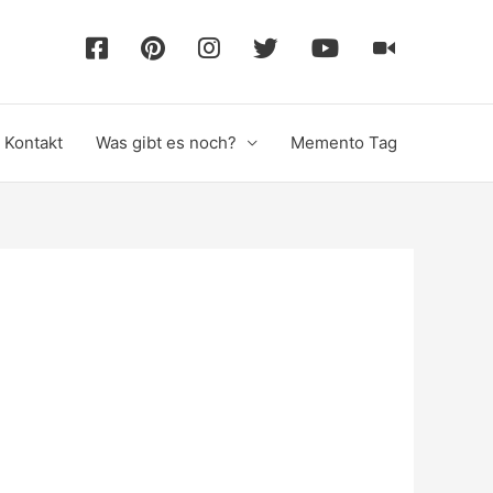
F
P
I
T
Y
T
a
i
n
w
o
i
Kontakt
Was gibt es noch?
Memento Tag
c
n
s
i
u
k
e
t
t
t
T
T
b
e
a
t
u
o
o
r
g
e
b
k
o
e
r
r
e
k
s
a