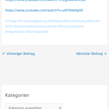
https://www.youtube.com/watch?v=u9rfAVeAp50
#Trauer #Trauerbegleitung #inliebevollererinnerung #Basteln
#DIY #kreativeideenfürtrauernde #fürverstorbene
#ingedenken #fürtrauernde
←
Vorheriger Beitrag
Nächster Beitrag
→
Kategorien
K