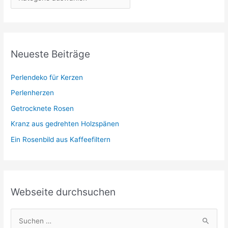
a
t
e
g
Neueste Beiträge
o
r
Perlendeko für Kerzen
i
Perlenherzen
e
Getrocknete Rosen
n
Kranz aus gedrehten Holzspänen
Ein Rosenbild aus Kaffeefiltern
Webseite durchsuchen
S