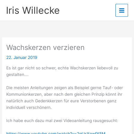
Zum
Iris Willecke
Inhalt
springen
Wachskerzen verzieren
22. Januar 2019
Es ist gar nicht so schwer, echte Wachskerzen liebevoll zu
gestalten….
Die meisten Anleitungen zeigen als Beispiel gerne Tauf- oder
Kommunionkerzen, aber nach dem gleichen Prinzip könnt ihr
natürlich auch Gedenkkerzen für eure Verstorbenen ganz
individuell verschönern.
Ich habe euch dazu mal zwei Videoanleitung rausgesucht:
https://www.youtube.com/watch?v=2gUsXowfX5M