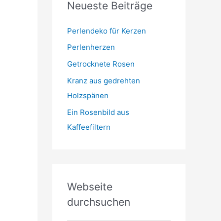
Neueste Beiträge
t
m
o
r
Perlendeko für Kerzen
i
Perlenherzen
e
Getrocknete Rosen
n
Kranz aus gedrehten
Holzspänen
Ein Rosenbild aus
Kaffeefiltern
Webseite
durchsuchen