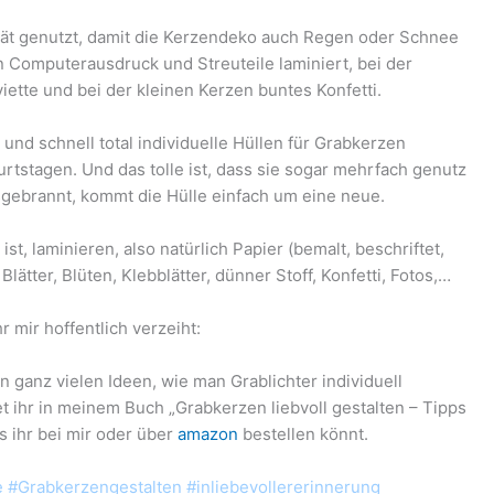
ät
genutzt, damit die Kerzendeko auch Regen oder Schnee
n Computerausdruck und Streuteile laminiert, bei der
iette und bei der kleinen Kerzen buntes Konfetti.
 und schnell total ind
ividuelle Hüllen für Grabkerzen
urtstagen. Und das tolle ist, dass sie sogar mehrfach genutz
sgebrannt, kommt die Hülle einfach um eine neue.
 ist, laminieren, also natürlich Papier (bemalt, beschriftet,
ätter, Blüten, Klebblätter, dünner Stoff, Konfetti, Fotos,…
 mir hoffentlich verzeiht:
n ganz vielen Ideen, wie man Grablichter individuell
t ihr in meinem Buch „Grabkerzen liebvoll gestalten – Tipps
 ihr bei mir oder über
amazon
bestellen könnt.
 #Grabkerzengestalten #inliebevollererinnerung