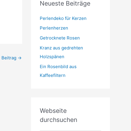
Neueste Beiträge
t
m
o
r
Perlendeko für Kerzen
i
Perlenherzen
e
Getrocknete Rosen
n
Kranz aus gedrehten
Holzspänen
 Beitrag
→
Ein Rosenbild aus
Kaffeefiltern
Webseite
durchsuchen