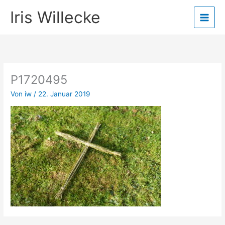
Zum
Iris Willecke
Inhalt
springen
P1720495
Von
iw
/
22. Januar 2019